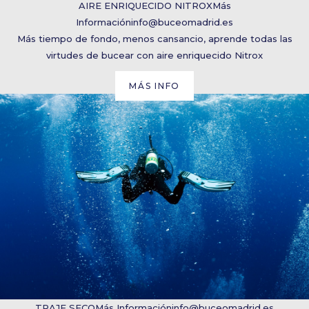
AIRE ENRIQUECIDO NITROX
Más
Información
info@buceomadrid.es
Más tiempo de fondo, menos cansancio, aprende todas las
virtudes de bucear con aire enriquecido Nitrox
MÁS INFO
TRAJE SECO
Más Información
info@buceomadrid.es