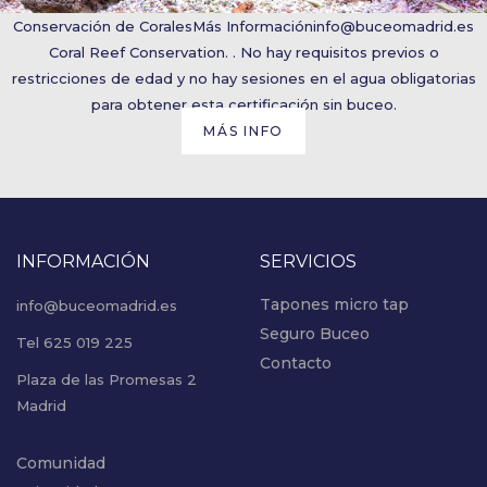
Conservación de Corales
Más Información
info@buceomadrid.es
Coral Reef Conservation. . No hay requisitos previos o
restricciones de edad y no hay sesiones en el agua obligatorias
para obtener esta certificación sin buceo.
MÁS INFO
INFORMACIÓN
SERVICIOS
Tapones micro tap
info@buceomadrid.es
Seguro Buceo
Tel 625 019 225
Contacto
Plaza de las Promesas 2
Madrid
Comunidad