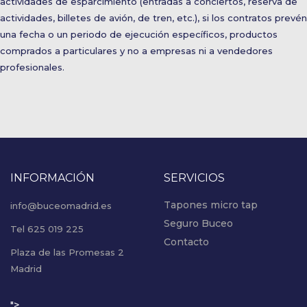
actividades de esparcimiento (entradas a conciertos, reserva de
actividades, billetes de avión, de tren, etc.), si los contratos prevén
una fecha o un periodo de ejecución específicos, productos
comprados a particulares y no a empresas ni a vendedores
profesionales.
INFORMACIÓN
SERVICIOS
Tapones micro tap
info@buceomadrid.es
Seguro Buceo
Tel 625 019 225
Contacto
Plaza de las Promesas 2
Madrid
">